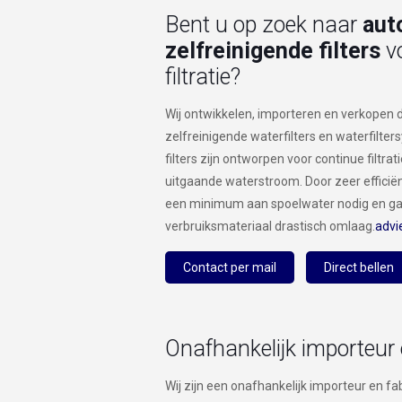
Bent u op zoek naar
aut
zelfreinigende filters
vo
filtratie?
Wij ontwikkelen, importeren en verkopen 
zelfreinigende waterfilters en waterfilte
filters zijn ontworpen voor continue filtr
uitgaande waterstroom. Door zeer efficiën
een minimum aan spoelwater nodig en gaat
verbruiksmateriaal drastisch omlaag.
advi
Contact per mail
Direct bellen
Onafhankelijk importeur 
Wij zijn een onafhankelijk importeur en fa