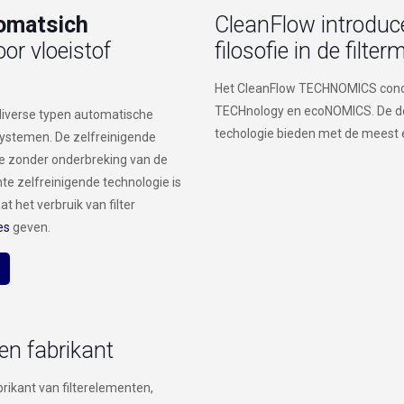
omatsich
CleanFlow introdu
or vloeistof
filosofie in de filter
Het CleanFlow TECHNOMICS conce
TECHnology en ecoNOMICS. De denk
diverse typen automatische
techologie bieden met de meest 
rsystemen. De zelfreinigende
atie zonder onderbreking van de
te zelfreinigende technologie is
 het verbruik van filter
es
geven.
en fabrikant
brikant van filterelementen,