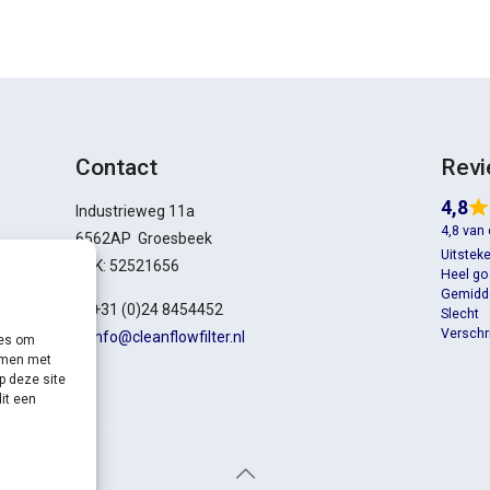
Contact
Rev
4,8
Industrieweg 11a
4,8 van
6562AP Groesbeek
Uitstek
KVK: 52521656
Heel g
Gemidd
T: +31 (0)24 8454452
Slecht
Verschri
E:
info@cleanflowfilter.nl
ies om
emmen met
p deze site
it een