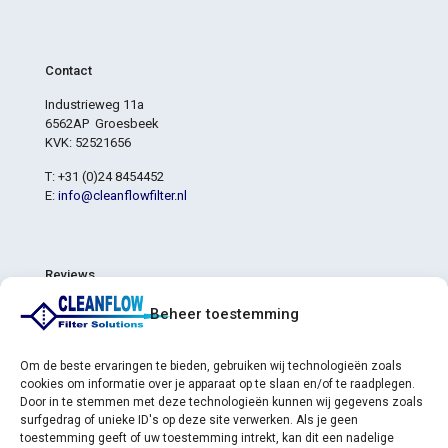
Contact
Industrieweg 11a
6562AP Groesbeek
KVK: 52521656
T: +31 (0)24 8454452
E:
info@cleanflowfilter.nl
Reviews
4,8
Beheer toestemming
4,8 van de 5 sterren (gebaseerd op 6 reviews)
Uitstekend
83%
Heel goed
17%
Om de beste ervaringen te bieden, gebruiken wij technologieën zoals
Gemiddeld
0%
cookies om informatie over je apparaat op te slaan en/of te raadplegen.
Slecht
0%
Door in te stemmen met deze technologieën kunnen wij gegevens zoals
Verschrikkelijk
0%
surfgedrag of unieke ID's op deze site verwerken. Als je geen
toestemming geeft of uw toestemming intrekt, kan dit een nadelige