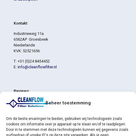
Kontakt
Industrieweg 11a
6562AP Groesbeek
Niederlande
KVK: 52521656
T: +31 (0)24 8454452
E:
info@cleanflowfilter.nl
Reviews
4,8
Beheer toestemming
4,8 von 5 Sternen (basierend auf 6 Bewertungen)
Ausgezeichnet
83%
Sehr gut
17%
Om de beste ervaringen te bieden, gebruiken wij technologieën zoals
Durchschnittlich
0%
cookies om informatie over je apparaat op te slaan en/of te raadplegen.
Schlecht
0%
Door in te stemmen met deze technologieën kunnen wij gegevens zoals
Furchtbar
0%
surfgedrag of unieke ID's op deze site verwerken. Als je geen