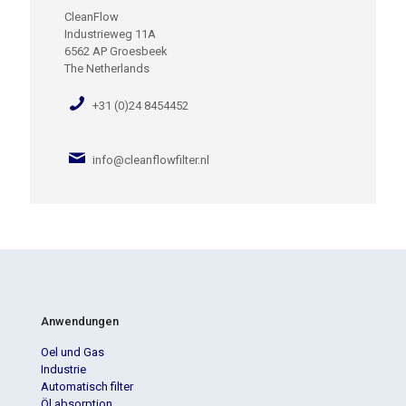
CleanFlow
Industrieweg 11A
6562 AP Groesbeek
The Netherlands
+31 (0)24 8454452
info@cleanflowfilter.nl
Anwendungen
Oel und Gas
Industrie
Automatisch filter
Öl absorption