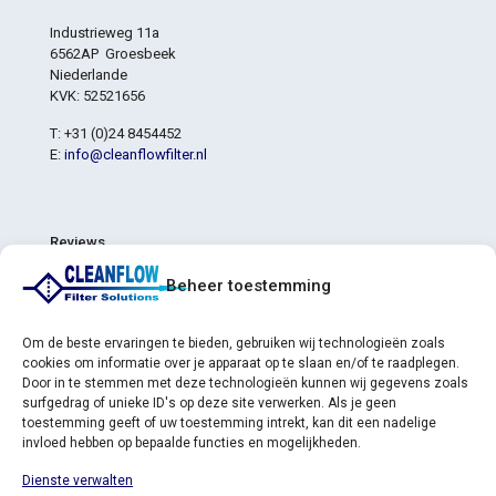
Industrieweg 11a
6562AP Groesbeek
Niederlande
KVK: 52521656
T: +31 (0)24 8454452
E:
info@cleanflowfilter.nl
Reviews
4,8
Beheer toestemming
4,8 von 5 Sternen (basierend auf 6 Bewertungen)
Ausgezeichnet
83%
Sehr gut
17%
Om de beste ervaringen te bieden, gebruiken wij technologieën zoals
Durchschnittlich
0%
cookies om informatie over je apparaat op te slaan en/of te raadplegen.
Schlecht
0%
Door in te stemmen met deze technologieën kunnen wij gegevens zoals
Furchtbar
0%
surfgedrag of unieke ID's op deze site verwerken. Als je geen
toestemming geeft of uw toestemming intrekt, kan dit een nadelige
invloed hebben op bepaalde functies en mogelijkheden.
Dienste verwalten