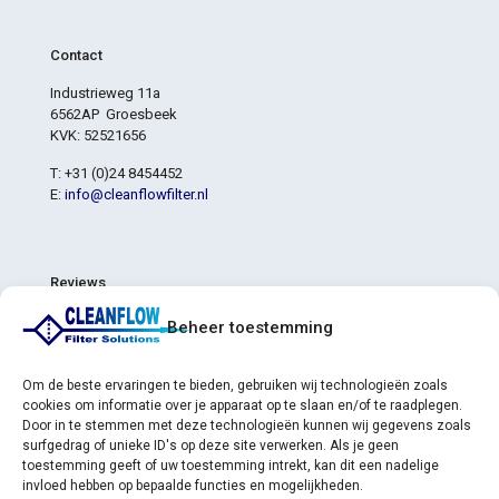
Contact
Industrieweg 11a
6562AP Groesbeek
KVK: 52521656
T: +31 (0)24 8454452
E:
info@cleanflowfilter.nl
Reviews
4,8
Beheer toestemming
4,8 van de 5 sterren (gebaseerd op 6 reviews)
Uitstekend
83%
Heel goed
17%
Om de beste ervaringen te bieden, gebruiken wij technologieën zoals
Gemiddeld
0%
cookies om informatie over je apparaat op te slaan en/of te raadplegen.
Slecht
0%
Door in te stemmen met deze technologieën kunnen wij gegevens zoals
Verschrikkelijk
0%
surfgedrag of unieke ID's op deze site verwerken. Als je geen
toestemming geeft of uw toestemming intrekt, kan dit een nadelige
invloed hebben op bepaalde functies en mogelijkheden.