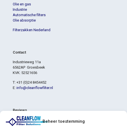
Olie en gas
Industrie
Automatische filters
Olie absorptie
Filterzakken Nederland
Contact
Industrieweg 11a
6562AP Groesbeek
KVK: 52521656
T: +31 (0)24 8454452
E:
info@cleanflowfilter.nl
Reviews
4,8
Beheer toestemming
4,8 van de 5 sterren (gebaseerd op 6 reviews)