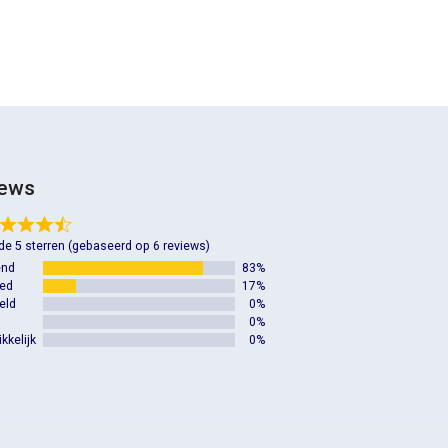
iews
 de 5 sterren (gebaseerd op 6 reviews)
end
83%
oed
17%
eld
0%
0%
kkelijk
0%