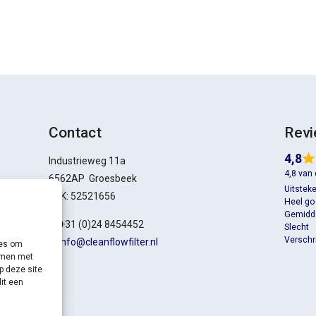
Contact
Rev
4,8
Industrieweg 11a
4,8 van
6562AP Groesbeek
Uitstek
KVK: 52521656
Heel g
Gemidd
T: +31 (0)24 8454452
Slecht
Verschri
E:
info@cleanflowfilter.nl
ies om
emmen met
p deze site
it een