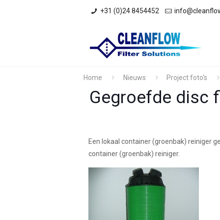
+31 (0)24 8454452
info@cleanflowf
Home
Nieuws
Project foto's
Gegroefde disc fi
Een lokaal container (groenbak) reiniger g
container (groenbak) reiniger.