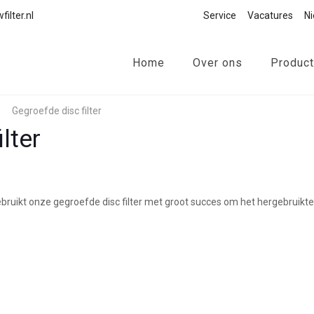
ilter.nl
Service
Vacatures
N
Home
Over ons
Produc
Gegroefde disc filter
lter
ebruikt onze gegroefde disc filter met groot succes om het hergebruikte 