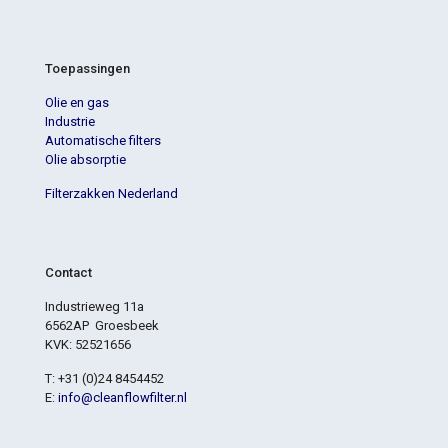
Toepassingen
Olie en gas
Industrie
Automatische filters
Olie absorptie
Filterzakken Nederland
Contact
Industrieweg 11a
6562AP Groesbeek
KVK: 52521656
T: +31 (0)24 8454452
E:
info@cleanflowfilter.nl