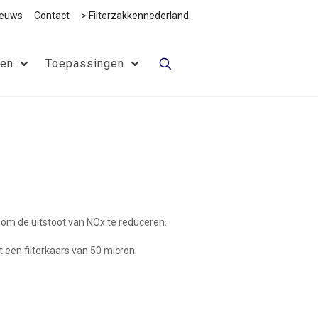
ieuws
Contact
> Filterzakkennederland
ten
Toepassingen
 om de uitstoot van NOx te reduceren.
t een filterkaars van 50 micron.