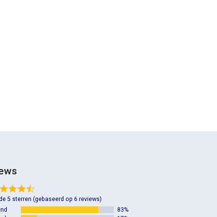
iews
 de 5 sterren (gebaseerd op 6 reviews)
end
83%