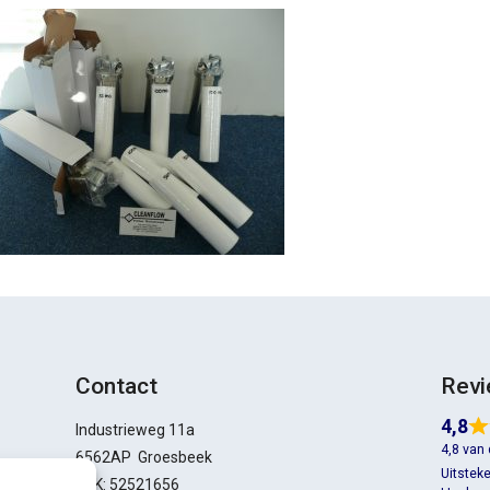
Contact
Rev
4,8
Industrieweg 11a
4,8 van
6562AP Groesbeek
Uitstek
KVK: 52521656