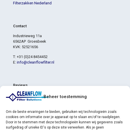
Filterzakken Nederland
Contact
Industrieweg 11a
6562AP Groesbeek
KVK: 52521656
T: +31 (0)24 8454452
E:
info@cleanflowfilter.nl
Reviews
4,8
Beheer toestemming
4,8 van de 5 sterren (gebaseerd op 6 reviews)
Uitstekend
83%
Heel goed
17%
Om de beste ervaringen te bieden, gebruiken wij technologieën zoals
Gemiddeld
0%
cookies om informatie over je apparaat op te slaan en/of te raadplegen.
Slecht
0%
Door in te stemmen met deze technologieën kunnen wij gegevens zoals
Verschrikkelijk
0%
surfgedrag of unieke ID's op deze site verwerken. Als je geen