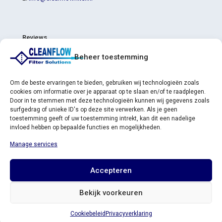
Reviews
4.8
Beheer toestemming
4.8 out of 5 stars (based on 6 reviews)
Excellent
83%
Very good
17%
Om de beste ervaringen te bieden, gebruiken wij technologieën zoals
Average
0%
cookies om informatie over je apparaat op te slaan en/of te raadplegen.
Poor
0%
Door in te stemmen met deze technologieën kunnen wij gegevens zoals
Terrible
0%
surfgedrag of unieke ID's op deze site verwerken. Als je geen
toestemming geeft of uw toestemming intrekt, kan dit een nadelige
invloed hebben op bepaalde functies en mogelijkheden.
Manage services
Accepteren
© cleanflowfilter.nl |
privacy statement
Bekijk voorkeuren
Cookiebeleid
Privacyverklaring